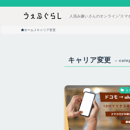
人混み嫌いさんのオンライン“スマ
ホーム
キャリア変更
キャリア変更
– cate
キ