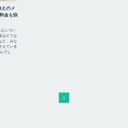
換えのメ
料金も快
換えについ
金はどうな
など、みな
さえていき
なんでし
1