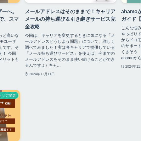
ザーへ。
メールアドレスはそのままで！キャリア
aham
えで、スマ
メールの持ち運び＆引き継ぎサービス完
ガイド【
全攻略
こんな悩み
やっぱりド
っと高いな
今回は、キャリアを変更するときに気になる「メ
からドコモ
コモユーザ
ールアドレスどうしよう問題」について、詳しく
のサポート
んです。そ
調べてみました！実は各キャリアで提供している
くさそう…
え！ 今回
「メール持ち運びサービス」を使えば、今までの
ahamoか
メリットも
メールアドレスをそのまま使い続けることができ
るんですよ♪ キャ...
2024年1
2024年11月11日
ャリア変更