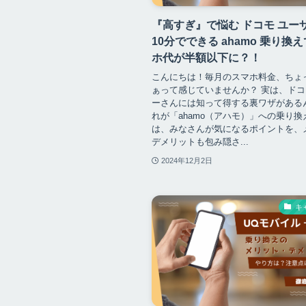
『高すぎ』で悩む ドコモ ユー
10分でできる ahamo 乗り換
ホ代が半額以下に？！
こんにちは！毎月のスマホ料金、ちょ
ぁって感じていませんか？ 実は、ド
ーさんには知って得する裏ワザがある
れが「ahamo（アハモ）」への乗り換
は、みなさんが気になるポイントを、
デメリットも包み隠さ...
2024年12月2日
キ