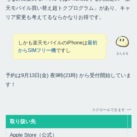
天モバイル買い替え超トクプログラム」があり、キャ
リア変更も考えてるならかなりお得です。
しかも楽天モバイルのiPhoneは
最初
からSIMフリー機
ですし
まんまる
予約は9月13日(金) 夜9時(21時) から受付開始していま
す！
スクロールできます
取り扱い先
発
Apple Store（公式）
2